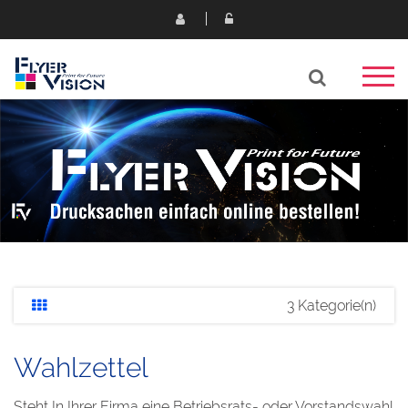
3 Kategorie(n)
Wahlzettel
Steht In Ihrer Firma eine Betriebsrats- oder Vorstandswahl